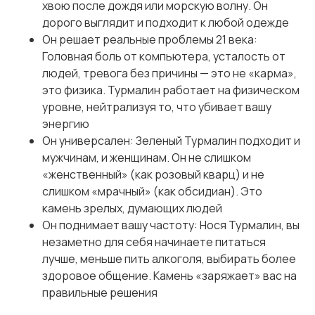
хвою после дождя или морскую волну. Он
дорого выглядит и подходит к любой одежде
Он решает реальные проблемы 21 века:
Головная боль от компьютера, усталость от
людей, тревога без причины — это не «карма»,
это физика. Турмалин работает на физическом
уровне, нейтрализуя то, что убивает вашу
энергию
Он универсален: Зеленый Турмалин подходит и
мужчинам, и женщинам. Он не слишком
«женственный» (как розовый кварц) и не
слишком «мрачный» (как обсидиан). Это
камень зрелых, думающих людей
Он поднимает вашу частоту: Нося Турмалин, вы
незаметно для себя начинаете питаться
лучше, меньше пить алкоголя, выбирать более
здоровое общение. Камень «заряжает» вас на
правильные решения