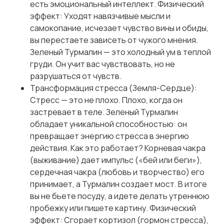
есть эмоциональный интеллект. Физический
эффект: Уходят навязчивые мысли и
самокопание, исчезает чувство вины и обиды,
вы перестаете зависеть от чужого мнения.
Зеленый Турмалин — это холодный ум в теплой
груди. Он учит вас чувствовать, но не
разрушаться от чувств.
Трансформация стресса (Земля-Сердце):
Стресс — это не плохо. Плохо, когда он
застревает в теле. Зеленый Турмалин
обладает уникальной способностью: он
превращает энергию стресса в энергию
действия. Как это работает? Корневая чакра
(выживание) дает импульс («бей или беги»),
сердечная чакра (любовь и творчество) его
принимает, а Турмалин создает мост. В итоге
вы не бьете посуду, а идете делать утреннюю
пробежку или пишете картину. Физический
эффект: Сгорает кортизол (гормон стресса),