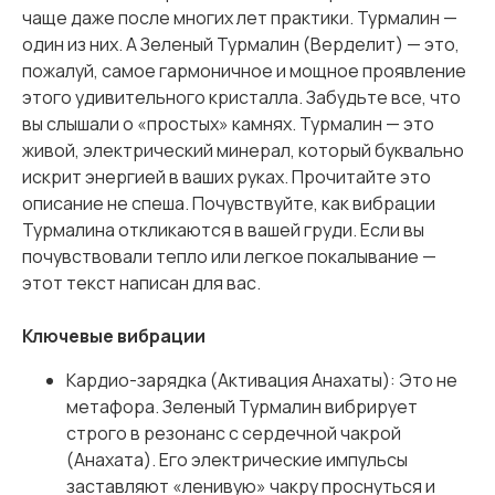
чаще даже после многих лет практики. Турмалин —
один из них. А Зеленый Турмалин (Верделит) — это,
пожалуй, самое гармоничное и мощное проявление
этого удивительного кристалла. Забудьте все, что
вы слышали о «простых» камнях. Турмалин — это
живой, электрический минерал, который буквально
искрит энергией в ваших руках. Прочитайте это
описание не спеша. Почувствуйте, как вибрации
Турмалина откликаются в вашей груди. Если вы
почувствовали тепло или легкое покалывание —
этот текст написан для вас.
Ключевые вибрации
Кардио-зарядка (Активация Анахаты): Это не
метафора. Зеленый Турмалин вибрирует
строго в резонанс с сердечной чакрой
(Анахата). Его электрические импульсы
заставляют «ленивую» чакру проснуться и