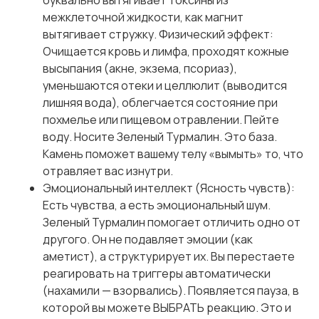
межклеточной жидкости, как магнит
вытягивает стружку. Физический эффект:
Очищается кровь и лимфа, проходят кожные
высыпания (акне, экзема, псориаз),
уменьшаются отеки и целлюлит (выводится
лишняя вода), облегчается состояние при
похмелье или пищевом отравлении. Пейте
воду. Носите Зеленый Турмалин. Это база.
Камень поможет вашему телу «вымыть» то, что
отравляет вас изнутри.
Эмоциональный интеллект (Ясность чувств):
Есть чувства, а есть эмоциональный шум.
Зеленый Турмалин помогает отличить одно от
другого. Он не подавляет эмоции (как
аметист), а структурирует их. Вы перестаете
реагировать на триггеры автоматически
(нахамили — взорвались). Появляется пауза, в
которой вы можете ВЫБРАТЬ реакцию. Это и