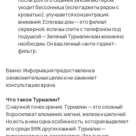
уходит бессонница (если гаджеты рядом с
кроватью), улучшается концентрация
внимания. Если ваш дом — это филиал
серверной, если вы спите с телефоном под
подушкой — Зеленый Турмалин вам жизненно
необходим. Он ваш личный «анти-гаджет-
фильтр.
Важно: Информация предоставлена в
ознакомительных целях и не заменяет
консультацию врача.
Что такое Турмалин?
С научной точки зрения, Турмалин — это сложный
боросиликат алюминия, магния, железа и щелочей.
Но есть в нем одна особенность, которая выделяет
его среди 99% других камней. Турмалин —
пироэлектрик и пьезоэлектрик. Это значит: