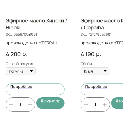
Эфирное масло Хиноки /
Эфирное масло Ко
Hinoki
/ Copaiba
SKU:
355670541891
SKU:
421579087681
производство doTERRA |
производство doTERRA
объем 5 мл | 29 PV
объем 5 или 15 мл
р.
р.
4 200
4 190
Способ покупки
Объём
Подробнее
Подробнее
В корзину
В корз