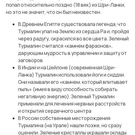
попал относительно поздно (18 век) из Шри-Ланки,
но это не значит, что он был неизвестен.
В Древнем Египте существовала легенда, что
Турмалин упал на Землю из сердца Ра и, пройдя
через радугу, окрасился во все цвета. Зеленый
Турмалин считался «камнем фараонов»,
дарующим мудрость в управлении и защиту от
заговоров
В Индии и на Цейлоне (современная Шри-
Ланка) Турмалин использовали йоги и сиддхи.
Они называли его «камнем, который впитывает
пыль» (имея в виду способность собирать
негативную энергию). Зеленый Турмалин
применяли для лечения нервных расстройств
и открытия сердечного центра
В России собственные месторождения
Турмалина (на Урале) нашли позже, но сразу
оценили. Зеленые кристаллы украшали оклады