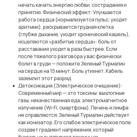
начать качать энергию любви, сострадания и
принятия. Физический эффект: Улучшается
работа сердца (нормализуется пульс, уходят
аритмии), раскрывается грудная клетка
(глубже дыхание, уходит хронический кашель),
исцеляются «разбитые сердца»: боль от
расставания уходит в разы быстрее. Если
после тяжелого разговора у вас физически
болит в груди — положите Зеленый Турмалин
на сердце на 15 минут. Боль утихнет. Кабель
заземлит этот разряд.
Детоксикация (Электрическое очищение):
Современный мир — это токсины: выхлопные
газы, некачественная еда, электромагнитное
излучение (Wi-Fi, смартфоны). Печень и лимфа
не справляются. Зеленый Турмалин действует
как ионизатор. Его слабое электрическое поле
создает градиент напряжения, который
буквально вытягивает токсины из