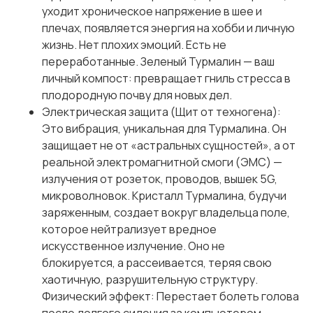
уходит хроническое напряжение в шее и
плечах, появляется энергия на хобби и личную
жизнь. Нет плохих эмоций. Есть не
переработанные. Зеленый Турмалин — ваш
личный компост: превращает гниль стресса в
плодородную почву для новых дел.
Электрическая защита (Щит от техногена):
Это вибрация, уникальная для Турмалина. Он
защищает не от «астральных сущностей», а от
реальной электромагнитной смоги (ЭМС) —
излучения от розеток, проводов, вышек 5G,
микроволновок. Кристалл Турмалина, будучи
заряженным, создает вокруг владельца поле,
которое нейтрализует вредное
искусственное излучение. Оно не
блокируется, а рассеивается, теряя свою
хаотичную, разрушительную структуру.
Физический эффект: Перестает болеть голова
после долгого сидения за компьютером,