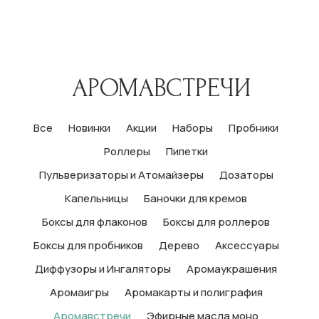
АРОМАВСТРЕЧИ
Все
Новинки
Акции
Наборы
Пробники
Роллеры
Пипетки
Пульверизаторы и Атомайзеры
Дозаторы
Капельницы
Баночки для кремов
Боксы для флаконов
Боксы для роллеров
Боксы для пробников
Дерево
Аксессуары
Диффузоры и Ингаляторы
Аромаукрашения
Аромаигры
Аромакарты и полиграфия
Аромавстречи
Эфирные масла моно