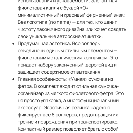
использования и узнаваемости; Элегантная
фиолетовая капля с буквой «О» —
минималистичный и красивый фирменный знак;
Без логотипа (no name) — для тех, кто ценит
чистоту лаконичного дизайна или хочет создать
свои уникальные авторские этикетки.
Продуманная эстетика: Все роллеры
объединены единым стильным элементом —
фиолетовым металлическим колпачком. Это
придает набору законченный, дорогой вид и
защищает содержимое от вытекания
Главная особенность: «Умная» сумочка из
фетра. В комплект входит стильная сумочка-
органайзер из мягкого фиолетового фетра. Это
не просто упаковка, а многофункциональный
аксессуар: Эластичная резинка надежно
фиксирует все 6 роллеров, предотвращая их
трение и повреждения при транспортировке.
Компактный размер позволяет брать с собой