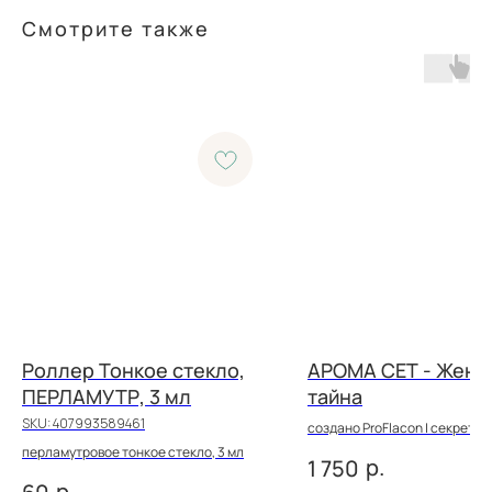
Смотрите также
Роллер Тонкое стекло,
АРОМА СЕТ - Женс
ПЕРЛАМУТР, 3 мл
тайна
SKU:
407993589461
создано ProFlacon | секрет, 
подарит вам сама природа
перламутровое тонкое стекло, 3 мл
р.
1 750
р.