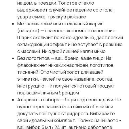
на дом, в поездки. Толстое стекло
выдерживает случайное падение со стола,
удар в сумке, тряску в рюкзаке
Металлический или стеклянный шарик
(насадка) — плавное, экономное нанесение:
Шарик скользит по коже идеально, дает легкий
охлаждающий эффект и не вступает в реакцию
с маслами. Ни одной лишней капли мимо
Без логотипов — ваш бренд, ваше лицо: На
флаконах нет никаких надписей, логотипов,
тиснений. Это чистый холст для вашей
этикетки. Наклейте свое название, состав,
инструкцию — и получится готовый продукт
под вашим личным брендом
4 варианта набора — бери под свои задачи: Не
нужно переплачивать за лишний объем или
докупать поштучно втридорога. Выбирайте
свой идеальный комплект: Только начинаете -
ваш выбор 5 мл / 24 шт, активно работаете,