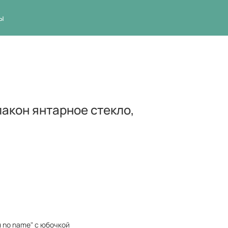
ы
акон янтарное стекло,
н no name" с юбочкой