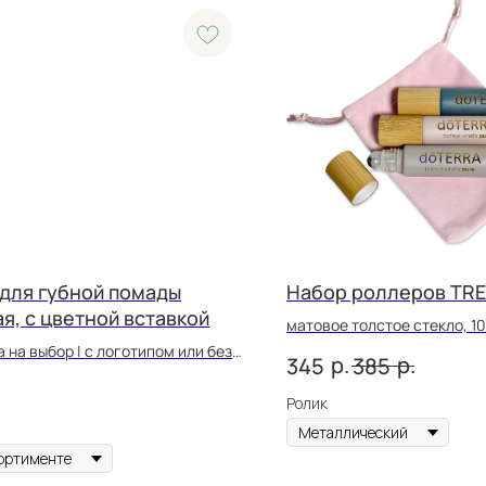
 для губной помады
Набор роллеров TRE
я, с цветной вставкой
матовое толстое стекло, 10
а на выбор | c логотипом или без |
р.
р.
345
385
чивающийся механизм
Ролик