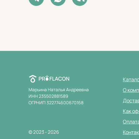
Катал
Марьина Наталья Андреевна
О ком
ИНН 235502881589
Доста
ОГРНИП 322774600670168
Как оф
Оплат
© 2023 - 2026
Конта