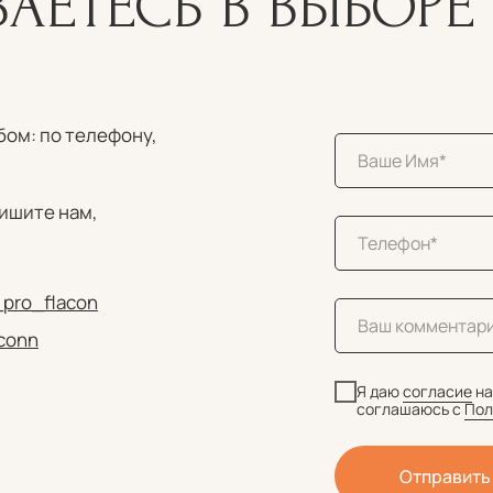
АЕТЕСЬ В ВЫБОРЕ 
бом: по телефону,
пишите нам,
_pro_flacon
aconn
Я даю
согласие
на
соглашаюсь c
Пол
Отправить