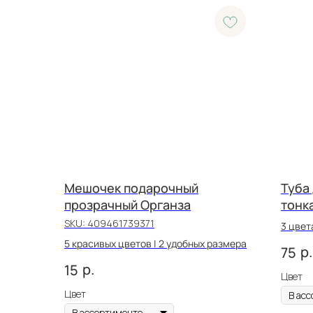
Мешочек подарочный
Туба
прозрачный Органза
тонка
SKU:
409461739371
3 цвет
выкру
5 красивых цветов | 2 удобных размера
р.
75
р.
15
Цвет
Цвет