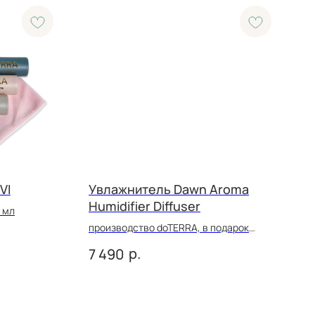
VI
Увлажнитель Dawn Aroma
Humidifier Diffuser
 мл
производство doTERRA, в подарок
эфирное масло Дикий апельсин / Wild
р.
7 490
Orange 5 мл