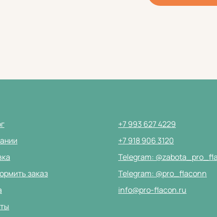
ог
+7 993 627 4229
пании
+7 918 906 3120
вка
Telegram: @zabota_pro_fl
ормить заказ
Telegram: @pro_flaconn
а
info@pro-flacon.ru
кты