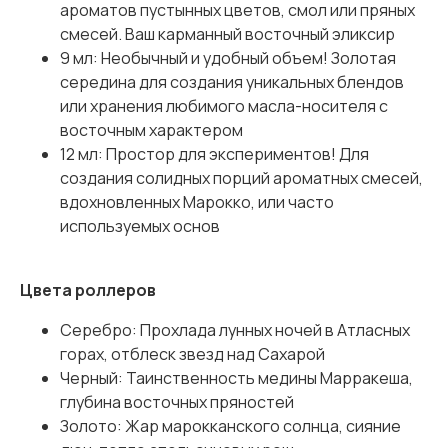
ароматов пустынных цветов, смол или пряных
смесей. Ваш карманный восточный эликсир
9 мл: Необычный и удобный объем! Золотая
середина для создания уникальных блендов
или хранения любимого масла-носителя с
восточным характером
12 мл: Простор для экспериментов! Для
создания солидных порций ароматных смесей,
вдохновленных Марокко, или часто
используемых основ
Цвета роллеров
Серебро: Прохлада лунных ночей в Атласных
горах, отблеск звезд над Сахарой
Черный: Таинственность медины Марракеша,
глубина восточных пряностей
Золото: Жар марокканского солнца, сияние