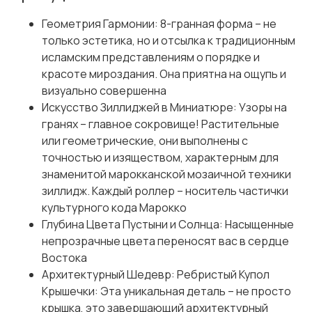
Геометрия Гармонии: 8-гранная форма – не
только эстетика, но и отсылка к традиционным
исламским представлениям о порядке и
красоте мироздания. Она приятна на ощупь и
визуально совершенна
Искусство Зиллиджей в Миниатюре: Узоры на
гранях – главное сокровище! Растительные
или геометрические, они выполнены с
точностью и изяществом, характерным для
знаменитой марокканской мозаичной техники
зиллидж. Каждый роллер – носитель частички
культурного кода Марокко
Глубина Цвета Пустыни и Солнца: Насыщенные
непрозрачные цвета переносят вас в сердце
Востока
Архитектурный Шедевр: Ребристый Купол
Крышечки: Эта уникальная деталь – не просто
крышка, это завершающий архитектурный