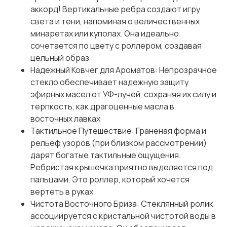
аккорд! Вертикальные ребра создают игру
света и тени, напоминая о величественных
минаретах или куполах. Она идеально
сочетается по цвету с роллером, создавая
цельный образ
Надежный Ковчег для Ароматов: Непрозрачное
стекло обеспечивает надежную защиту
эфирных масел от УФ-лучей, сохраняя их силу и
терпкость, как драгоценные масла в
восточных лавках
Тактильное Путешествие: Граненая форма и
рельеф узоров (при близком рассмотрении)
дарят богатые тактильные ощущения.
Ребристая крышечка приятно выделяется под
пальцами. Это роллер, который хочется
вертеть в руках
Чистота Восточного Бриза: Стеклянный ролик
ассоциируется с кристальной чистотой воды в