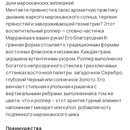
духе марокканских зиллиджей
Мечтаете привнести в свою ароматную практику
дыхание жаркого марокканского солнца, терпких
пряностей и завораживающей геометрии? Этот
восхитительный роллер — словно частичка
Марракеша в ваших руках! Его благородная 8-
гранная форма отсылает к традиционным формам
восточных флаконов и мозаикам. Каждая грань
украшена аутентичным узором. Роллер выполнен из
богатого непрозрачного стекла в трех ключевых
оттенках восточной палитры: загадочное Серебро,
глубокий Черный или солнечное Золото. Его
венчает стильная купольная крышечка с
вертикальными ребрами, выполненная в том же
цвете, что и роллер – этот архитектурный элемент
напоминает минарет или купол, добавляя ноту
подлинного марокканского шика
Преимущества