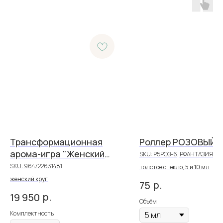
Трансформационная
Роллер РОЗОВЫЙ
арома-игра "Женский
SKU:
Р5РОЗ-6, РФАНТАЗИЯ7
круг"
SKU:
964722631481
толстое стекло, 5 и 10 мл
женский круг
р.
75
р.
19 950
Объём
Комплектность