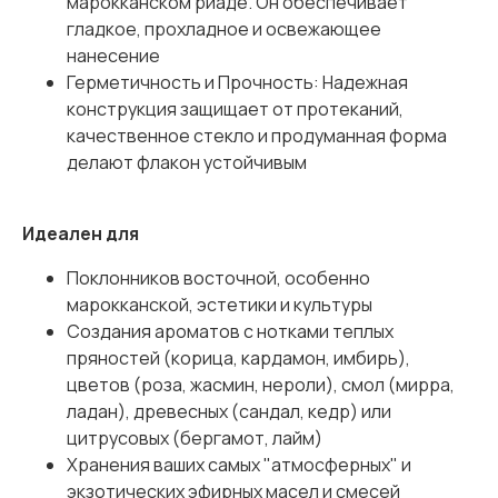
марокканском риаде. Он обеспечивает
гладкое, прохладное и освежающее
нанесение
Герметичность и Прочность: Надежная
конструкция защищает от протеканий,
качественное стекло и продуманная форма
делают флакон устойчивым
Идеален для
Поклонников восточной, особенно
марокканской, эстетики и культуры
Создания ароматов с нотками теплых
пряностей (корица, кардамон, имбирь),
цветов (роза, жасмин, нероли), смол (мирра,
ладан), древесных (сандал, кедр) или
цитрусовых (бергамот, лайм)
Хранения ваших самых "атмосферных" и
экзотических эфирных масел и смесей