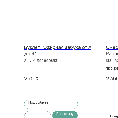
Буклет "Эфирная азбука от А
Смес
до Я"
Равно
SKU:
413996908531
SKU:
6
произ
р.
265
2 36
Подробнее
В корзину
Под