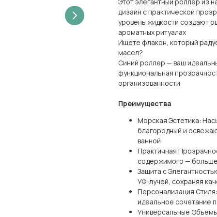
Этот элегантный роллер из н
дизайн с практической прозр
уровень жидкости создают о
ароматных ритуалах
Ищете флакон, который радуе
масел?
Синий роллер — ваш идеальны
функциональная прозрачност
организованности
Преимущества
Морская Эстетика: Нас
благородный и освежаю
ванной
Практичная Прозрачнос
содержимого — больше 
Защита с Элегантность
УФ-лучей, сохраняя ка
Персонализация Стиля: 
идеальное сочетание п
Универсальные Объемы: