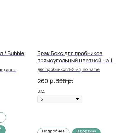
 / Bubble
Брак Бокс для пробников
прямоугольный цветной на 15
шт
для пробников 1-2 мл, no name
подарок
ьсин / Wild
р.
р.
260
330
Вид
у
Подробнее
В корзину