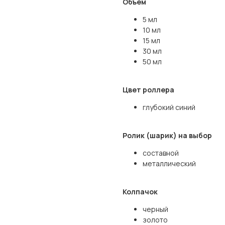
Объем
5 мл
10 мл
15 мл
30 мл
50 мл
Цвет роллера
глубокий синий
Ролик (шарик) на выбор
составной
металлический
Колпачок
черный
золото