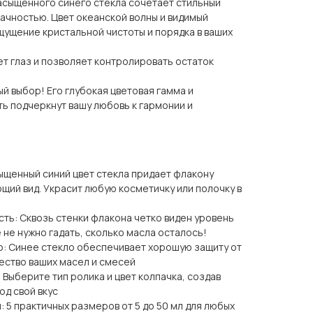
асыщенного синего стекла сочетает стильный
ачностью. Цвет океанской волны и видимый
щущение кристальной чистоты и порядка в ваших
т глаз и позволяет контролировать остаток
й выбор! Его глубокая цветовая гамма и
ь подчеркнут вашу любовь к гармонии и
ыщенный синий цвет стекла придает флакону
щий вид. Украсит любую косметичку или полочку в
ть: Сквозь стенки флакона четко виден уровень
не нужно гадать, сколько масла осталось!
ю: Синее стекло обеспечивает хорошую защиту от
чество ваших масел и смесей
Выберите тип ролика и цвет колпачка, создав
од свой вкус
 5 практичных размеров от 5 до 50 мл для любых