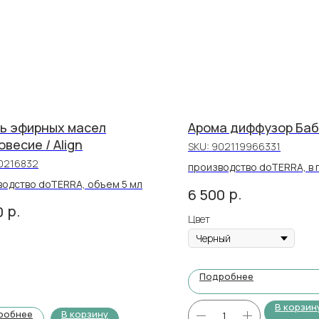
ь эфирных масел
Арома диффузор Бабл
весие / Align
SKU:
902119966331
0216832
производство doTERRA, в 
эфирное масло Дикий апел
водство doTERRA, объем 5 мл
р.
6 500
Orange 5 мл
р.
0
Цвет
Подробнее
В корзин
робнее
В корзину