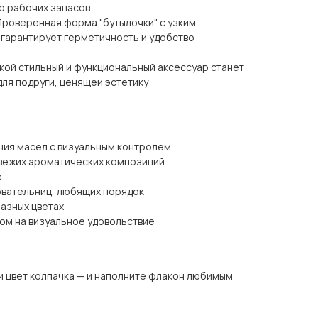
до рабочих запасов
Проверенная форма "бутылочки" с узким
 гарантирует герметичность и удобство
кой стильный и функциональный аксессуар станет
ля подруги, ценящей эстетику
ния масел с визуальным контролем
свежих ароматических композиций
е
вательниц, любящих порядок
разных цветах
ом на визуальное удовольствие
и цвет колпачка — и наполните флакон любимым