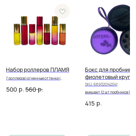
Набор роллеров ПЛАМЯ
Бокс для пробнико
фиолетовый кругл
7 роллеров | огненные оттенки |
12 шт
толстое стекло | 5 мл + 10 мл
SKU:
689320142041
р.
р.
500
560
вмещает 12 шт пробников 1-3 м
логотип | фиолетовый шарм
р.
415