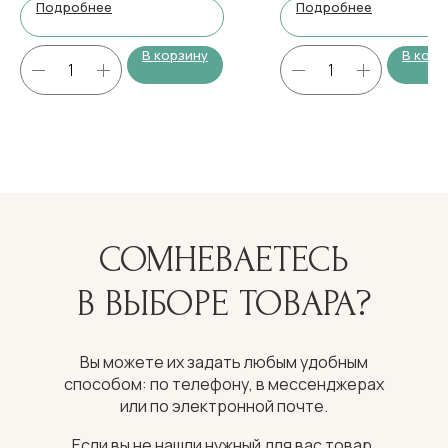
Подробнее
Подробнее
В корзину
В корз
СОМНЕВАЕТЕСЬ
В ВЫБОРЕ ТОВАРА?
Вы можете их задать любым удобным
способом: по телефону, в мессенджерах
или по электронной почте.
Если вы не нашли нужный для вас товар,