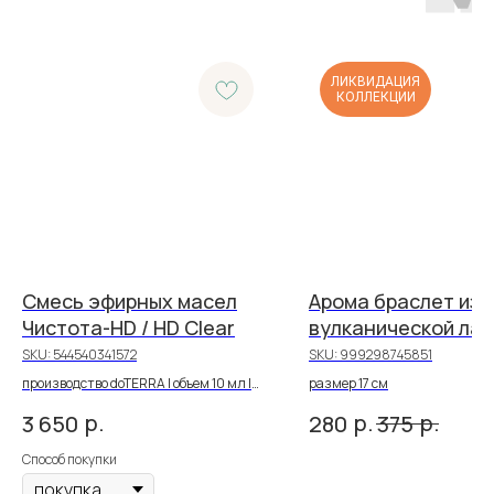
ЛИКВИДАЦИЯ
КОЛЛЕКЦИИ
Смесь эфирных масел
Арома браслет из
Чистота-HD / HD Clear
вулканической лав
чакры
SKU:
544540341572
SKU:
999298745851
производство doTERRA | объем 10 мл |
размер 17 см
28 PV
р.
р.
р.
3 650
280
375
Способ покупки