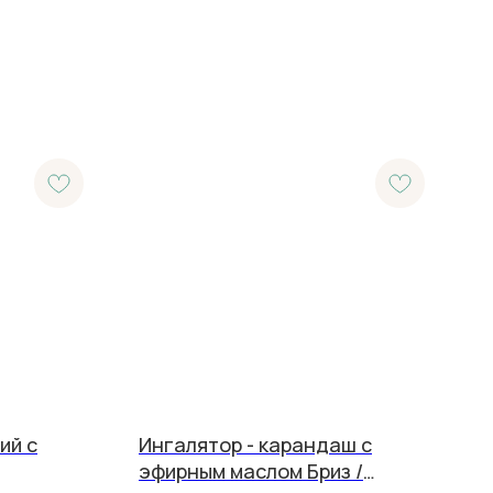
ий с
Ингалятор - карандаш с
эфирным маслом Бриз /