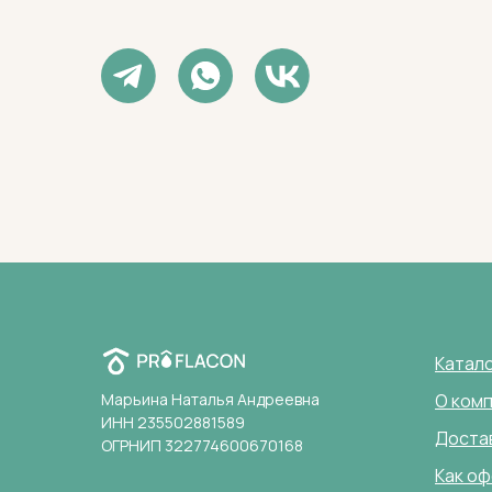
Катал
Марьина Наталья Андреевна
О ком
ИНН 235502881589
Доста
ОГРНИП 322774600670168
Как оф