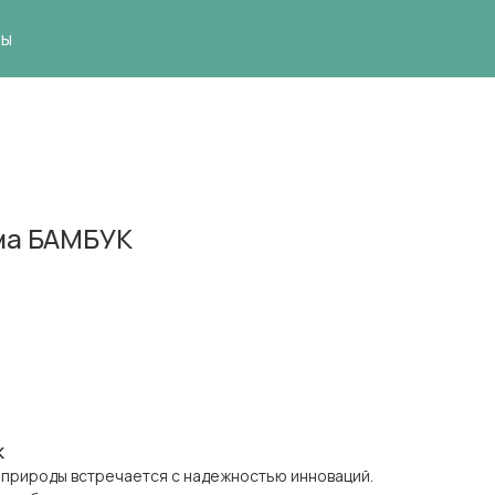
ты
ма БАМБУК
К
а природы встречается с надежностью инноваций.