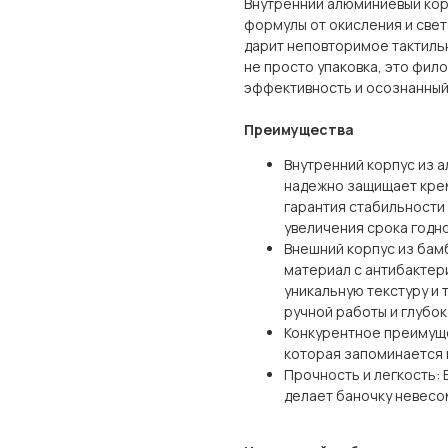
Внутренний алюминиевый ко
формулы от окисления и свет
дарит неповторимое тактиль
не просто упаковка, это фило
эффективность и осознанный 
Преимущества
Внутренний корпус из 
надежно защищает крем 
гарантия стабильности 
увеличения срока годн
Внешний корпус из бам
материал с антибактер
уникальную текстуру и 
ручной работы и глубок
Конкурентное преимуще
которая запоминается 
Прочность и легкость: 
делает баночку невесом