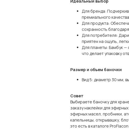
Идеальный выбор
Для бренда: Подчеркив
премиального качества
Для продукта: Обеспеч
сохранность благодар
Для потребителя: Дари
приятен на ощупь, легк
Для планеты: Бамбук — 
что делает упаковку о
Размер и объем баночки
Вид 5: диаметр 30 мм, в
Совет
Выбираете баночку для хран
заказу наклейки для эфирных
эфирных масел, пробники, ат
капельницы, открывашку, бло
это есть в каталоге ProFlacon