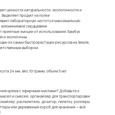
ает ценности натуральности, экологичности и
. Выделяет продукт на полке
ивает лабораторную чистоту и максимальную
я алюминиевой сердцевине
т приятные эмоции от использования. Бамбук
ий и экологичны
один из самых быстрорастущих ресурсов на Земле,
тветственным выбором
ысота 24 мм, вес 10 грамм, объем 5 мл
ения крема с эфирными маслами? Добавьте к
 масел и смесей, органайзер для транспортировки
омайзер, распылитель, дозатор, пипетку, роллеры,
ттеры или деревянный короб для хранения — всё
!