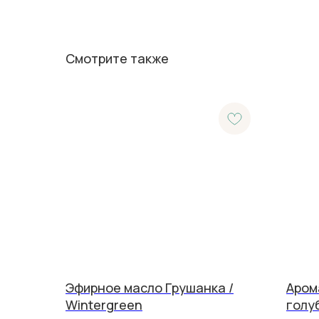
Смотрите также
Эфирное масло Грушанка /
Аром
Wintergreen
голу