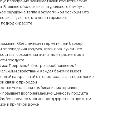
рпус безупречно защищает ваши косметические
а. Внешняя оболочка из натурального бамбука
ное ощущение тепла и экологичной роскоши. Это
софия — для тех, кто ценит гармонию,
подход к красоте.
алюминия: Обеспечивает герметичный барьер,
от попадания воздуха, влаги и УФ-лучей. Это
состава, сохранения активных ингредиентов и
ости продукта
бука: Природный, быстро возобновляемый
иальными свойствами. Каждая баночка имеет
теплый натуральный оттенок, создавая впечатление
ой связи с природой
ство: Уникальная комбинация материалов,
и повышает воспринимаемую ценность продукта
Бамбук прочнее многих пород дерева, но при этом
ой и приятной в руке