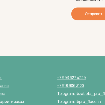
Отправить
ог
+7 993 627 4229
пании
+7 918 906 3120
вка
Telegram: @zabota_pro_f
ормить заказ
Telegram: @pro_flaconn