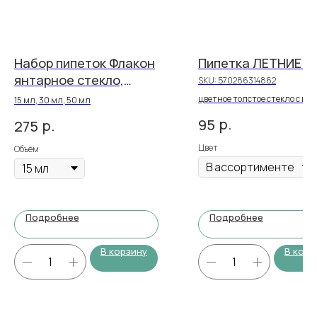
Набор пипеток Флакон
Пипетка ЛЕТНИЕ 
янтарное стекло,
SKU:
570286314862
насадка юбочка
цветное толстое стекло с пр
15 мл, 30 мл, 50 мл
виде растений | объем 10 мл | 
р.
95
р.
275
логотипа
Цвет
Объём
Подробнее
Подробнее
В корзину
В корз