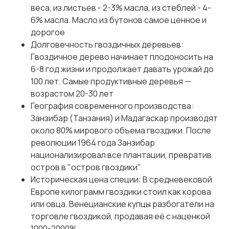
веса, из листьев - 2-3% масла, из стеблей - 4-
6% масла. Масло из бутонов самое ценное и
дорогое
Долговечность гвоздичных деревьев:
Гвоздичное дерево начинает плодоносить на
6-8 год жизни и продолжает давать урожай до
100 лет. Самые продуктивные деревья —
возрастом 20-30 лет
География современного производства:
Занзибар (Танзания) и Мадагаскар производят
около 80% мирового объема гвоздики. После
революции 1964 года Занзибар
национализировал все плантации, превратив
остров в "остров гвоздики"
Историческая цена специи: В средневековой
Европе килограмм гвоздики стоил как корова
или овца. Венецианские купцы разбогатели на
торговле гвоздикой, продавая её с наценкой
1000-2000%