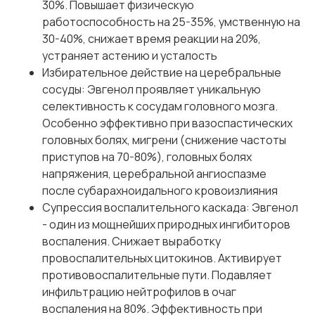
30%. Повышает физическую
работоспособность на 25-35%, умственную на
30-40%, снижает время реакции на 20%,
устраняет астению и усталость
Избирательное действие на церебральные
сосуды: Эвгенол проявляет уникальную
селективность к сосудам головного мозга.
Особенно эффективно при вазоспастических
головных болях, мигрени (снижение частоты
приступов на 70-80%), головных болях
напряжения, церебральной ангиоспазме
после субарахноидального кровоизлияния
Супрессия воспалительного каскада: Эвгенол
- один из мощнейших природных ингибиторов
воспаления. Снижает выработку
провоспалительных цитокинов. Активирует
противовоспалительные пути. Подавляет
инфильтрацию нейтрофилов в очаг
воспаления на 80%. Эффективность при