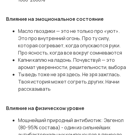
Влияние на эмоциональное состояние
Масло гвоздики — это не только про «уют».
Это про внутренний огонь. Про ту силу,
которая согревает, когда опускаются руки.
Про ясность, когда все вокруг сомневаются
Капни каплю на ладонь. Почувствуй — это
аромат уверенности, решительности, выбора
Ты ведь тоже не зря здесь. Не зря зажглась.
Твоя история может согреть других. Начни
рассказывать
Влияние на физическом уровне
Мощнейший природный антибиотик: Эвгенол
(80-95% состава) - один из сильнейших
антибактериальных компонентов в природе.