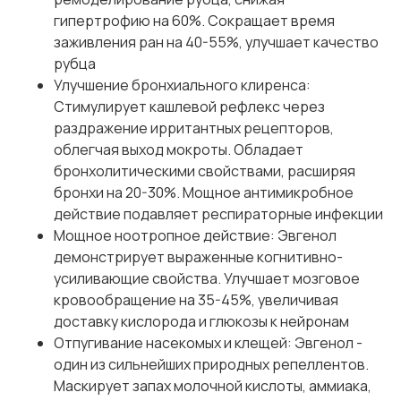
гипертрофию на 60%. Сокращает время
заживления ран на 40-55%, улучшает качество
рубца
Улучшение бронхиального клиренса:
Стимулирует кашлевой рефлекс через
раздражение ирритантных рецепторов,
облегчая выход мокроты. Обладает
бронхолитическими свойствами, расширяя
бронхи на 20-30%. Мощное антимикробное
действие подавляет респираторные инфекции
Мощное ноотропное действие: Эвгенол
демонстрирует выраженные когнитивно-
усиливающие свойства. Улучшает мозговое
кровообращение на 35-45%, увеличивая
доставку кислорода и глюкозы к нейронам
Отпугивание насекомых и клещей: Эвгенол -
один из сильнейших природных репеллентов.
Маскирует запах молочной кислоты, аммиака,