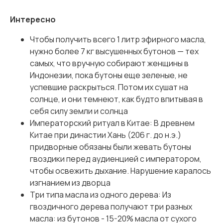
Интересно
Чтобы получить всего 1 литр эфирного масла,
нужно более 7 кг высушенных бутонов — тех
самых, что вручную собирают женщины в
Индонезии, пока бутоны еще зеленые, не
успевшие раскрыться. Потом их сушат на
солнце, и они темнеют, как будто впитывая в
себя силу земли и солнца
Императорский ритуал в Китае: В древнем
Китае при династии Хань (206 г. до н.э.)
придворные обязаны были жевать бутоны
гвоздики перед аудиенцией с императором,
чтобы освежить дыхание. Нарушение каралось
изгнанием из дворца
Три типа масла из одного дерева: Из
гвоздичного дерева получают три разных
масла: из бутонов - 15-20% масла от сухого