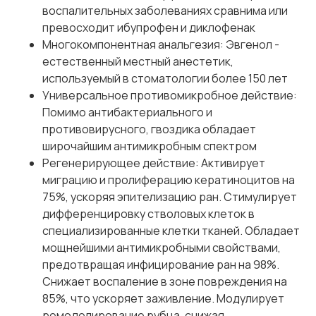
воспалительных заболеваниях сравнима или
превосходит ибупрофен и диклофенак
Многокомпонентная анальгезия: Эвгенол -
естественный местный анестетик,
используемый в стоматологии более 150 лет
Универсальное противомикробное действие:
Помимо антибактериального и
противовирусного, гвоздика обладает
широчайшим антимикробным спектром
Регенерирующее действие: Активирует
миграцию и пролиферацию кератиноцитов на
75%, ускоряя эпителизацию ран. Стимулирует
дифференцировку стволовых клеток в
специализированные клетки тканей. Обладает
мощнейшими антимикробными свойствами,
предотвращая инфицирование ран на 98%.
Снижает воспаление в зоне повреждения на
85%, что ускоряет заживление. Модулирует
ремоделирование рубца, снижая