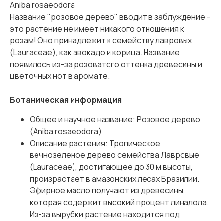
Aniba rosaeodora
Название "розовое дерево" вводит в заблуждение -
это растение не имеет никакого отношения к
розам! Оно принадлежит к семейству лавровых
(Lauraceae), как авокадо и корица. Название
появилось из-за розоватого оттенка древесины и
цветочных нот в аромате.
Ботаническая информация
Общее и научное название: Розовое дерево
(Aniba rosaeodora)
Описание растения: Тропическое
вечнозеленое дерево семейства Лавровые
(Lauraceae), достигающее до 30 м высоты,
произрастает в амазонских лесах Бразилии.
Эфирное масло получают из древесины,
которая содержит высокий процент линалола.
Из-за вырубки растение находится под