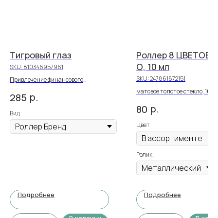
Тигровый глаз
Роллер 8 ЦВЕТОВ, 
О, 10 мл
SKU:
810346957961
SKU:
247861872151
Привлечение финансового
благополучия
матовое толстое стекло, 10 м
р.
285
р.
80
Вид
Цвет
Ролик.
Подробнее
Подробнее