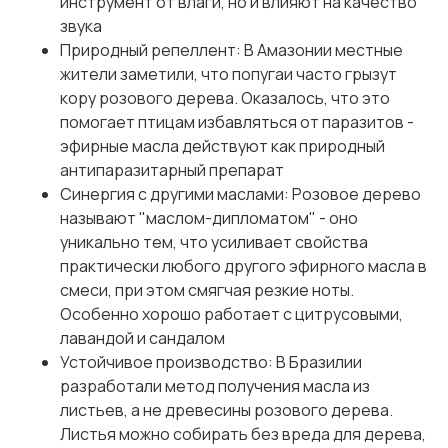
инструмент от влаги, но и влияют на качество
звука
Природный репеллент: В Амазонии местные
жители заметили, что попугаи часто грызут
кору розового дерева. Оказалось, что это
помогает птицам избавляться от паразитов -
эфирные масла действуют как природный
антипаразитарный препарат
Синергия с другими маслами: Розовое дерево
называют "маслом-дипломатом" - оно
уникально тем, что усиливает свойства
практически любого другого эфирного масла в
смеси, при этом смягчая резкие ноты.
Особенно хорошо работает с цитрусовыми,
лавандой и сандалом
Устойчивое производство: В Бразилии
разработали метод получения масла из
листьев, а не древесины розового дерева.
Листья можно собирать без вреда для дерева,