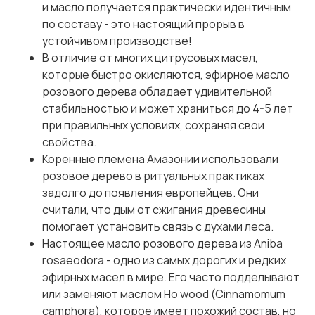
и масло получается практически идентичным
по составу - это настоящий прорыв в
устойчивом производстве!
В отличие от многих цитрусовых масел,
которые быстро окисляются, эфирное масло
розового дерева обладает удивительной
стабильностью и может храниться до 4-5 лет
при правильных условиях, сохраняя свои
свойства.
Коренные племена Амазонии использовали
розовое дерево в ритуальных практиках
задолго до появления европейцев. Они
считали, что дым от сжигания древесины
помогает установить связь с духами леса.
Настоящее масло розового дерева из Aniba
rosaeodora - одно из самых дорогих и редких
эфирных масел в мире. Его часто подделывают
или заменяют маслом Ho wood (Cinnamomum
camphora), которое имеет похожий состав, но