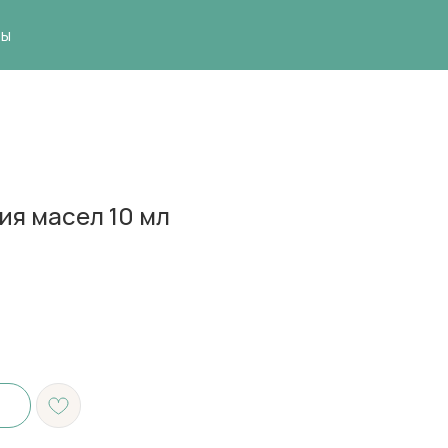
ты
ия масел 10 мл