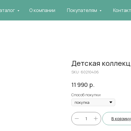
аталог
О компании
Покупателям
Контак
Детская коллекц
SKU:
60210406
р.
11 990
Способ покупки
В корзину