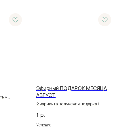
Эфирный ПОДАРОК МЕСЯЦА
АВГУСТ
отым
2 варианта получения подарка |
предзаказ через PV и покупка из
р.
1
наличия
Условие