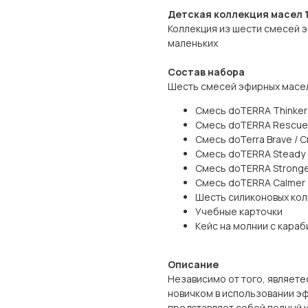
Детская коллекция масел 1
Коллекция из шести смесей 
маленьких
Состав набора
Шесть смесей эфирных масел
Смесь doTERRA Thinker 
Смесь doTERRA Rescuer
Смесь doTerra Brave / 
Смесь doTERRA Steady 
Смесь doTERRA Stronger
Смесь doTERRA Calmer 
Шесть силиконовых кол
Учебные карточки
Кейс на молнии с кара
Описание
Независимо от того, являете
новичком в использовании э
представляет собой полный 