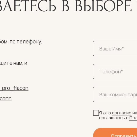
АЕТЕСЬ В ВЫБОРЕ 
ом: по телефону,
шите нам, и
_pro_flacon
aconn
Я даю
согласие
на
соглашаюсь c
Пол
Отправить