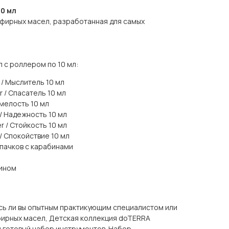
0 мл
эфирных масел, разработанная для самых
 с роллером по 10 мл:
/ Мыслитель 10 мл
 / Спасатель 10 мл
Смелость 10 мл
/ Надежность 10 мл
 / Стойкость 10 мл
/ Спокойствие 10 мл
пачков с карабинами
бином
сь ли вы опытным практикующим специалистом или
фирных масел, Детская коллекция doTERRA
и готовый набор инструментов. Набор