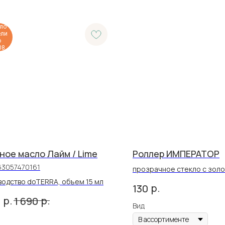
ло
ели
о
08
ное масло Лайм / Lime
Роллер ИМПЕРАТОР
63057470161
прозрачное стекло с зол
орнаментом, 10 мл
одство doTERRA, объем 15 мл
р.
130
р.
р.
0
1 690
Вид