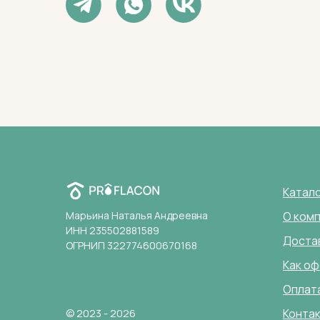
Катал
Марьина Наталья Андреевна
О ком
ИНН 235502881589
Доста
ОГРНИП 322774600670168
Как оф
Оплат
© 2023 - 2026
Конта