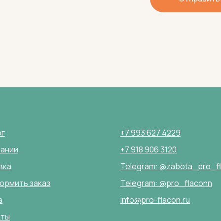
ог
+7 993 627 4229
пании
+7 918 906 3120
вка
Telegram: @zabota_pro_f
ормить заказ
Telegram: @pro_flaconn
а
info@pro-flacon.ru
кты