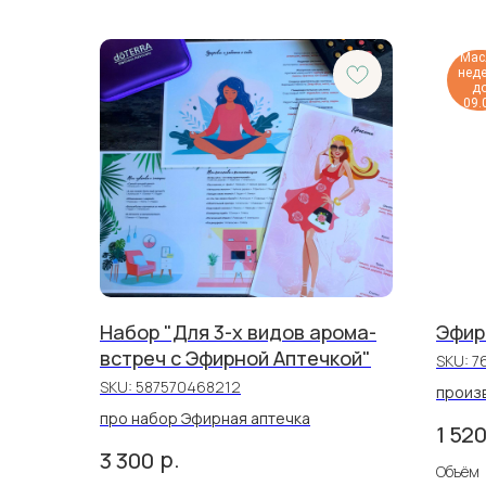
Мас
нед
д
09.
Набор "Для 3-х видов арома-
Эфир
встреч с Эфирной Аптечкой"
SKU:
7
SKU:
587570468212
произв
про набор Эфирная аптечка
1 52
р.
3 300
Объём