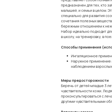
предназначен для тех, кто з
малышей, и семьи в целом. Э
специально для развития соз
сочетания полезных веществ
бережным отношением к неж
Набор идеально подходит для
в школу, на тренировку, в пое
Способы применения (исп
Ингаляционное примене
Наружное применение: 
наблюдением взрослых
Меры предосторожности
Беречь от детей младше 3 л
чувствительности кожи. Люд
проконсультироваться с леча
другими чувствительными об
Варианты заказа