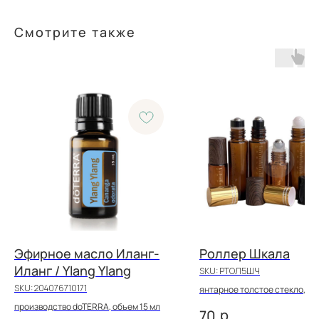
Смотрите также
Эфирное масло Иланг-
Роллер Шкала
Иланг / Ylang Ylang
SKU:
РТОЛ5ШЧ
SKU:
204076710171
янтарное толстое стекло, 5 и
производство doTERRA, объем 15 мл
р.
70