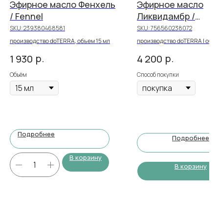
Эфирное масло Фенхель
Эфирное масло
/ Fennel
Ликвидамбр /
Liquidambar
SKU:
239380468581
SKU:
756560238072
производство doTERRA, объем 15 мл
производство doTERRA | объе
|33 PV
р.
р.
1 930
4 200
Объём
Способ покупки
Подробнее
Подробнее
В корзину
В корзину