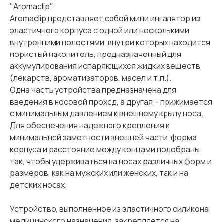
"Aromaclip"
Aromaclip представляет собой мини ингалятор из
эластичного корпуса с одной или несколькими
внутренними полостями, внутри которых находится
пористый накопитель, предназначенный для
аккумулирования испаряющихся жидких веществ
(лекарств, ароматизаторов, масел и т.п.).
Одна часть устройства предназначена для
введения в носовой проход, а другая – прижимается
с минимальным давлением к внешнему крылу носа.
Для обеспечения надежного крепления и
минимальной заметности внешней части, форма
корпуса и расстояние между концами подобраны
так, чтобы удерживаться на носах различных форм и
размеров, как на мужских или женских, так и на
детских носах.
Устройство, выполненное из эластичного силикона
медицинского назначения, закрепляется на