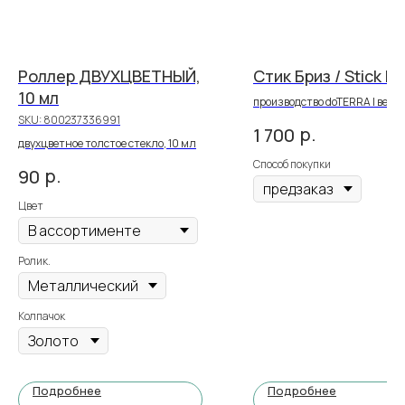
Роллер ДВУХЦВЕТНЫЙ,
Стик Бриз / Stick Ea
10 мл
производство doTERRA | вес 15.
SKU:
800237336991
р.
1 700
двухцветное толстое стекло, 10 мл
Способ покупки
р.
90
Цвет
Ролик.
Колпачок
Подробнее
Подробнее