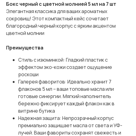
Бокс черный с цветной молнией 5 мл на 7 шт
Элегантная классика для ваших ароматных
сокровищ! Этот компактный кейс сочетает
благородный черный корпус с ярким акцентом
цветной молнии
Преимущества
Стиль с изюминкой: Гладкий пластик с
эффектом эко-кожи создает ощущение
роскоши
Галерея фаворитов: Идеально хранит 7
флаконов 5 мл – ваши топовые масла или
готовые синергии. Мягкий наполнитель
бережно фиксирует каждый флакон как в
витрине бутика
Надежная защита: Непрозрачный корпус
премиально защищает масла от света и УФ-
лучей. Ваши фавориты сохранят свежесть и