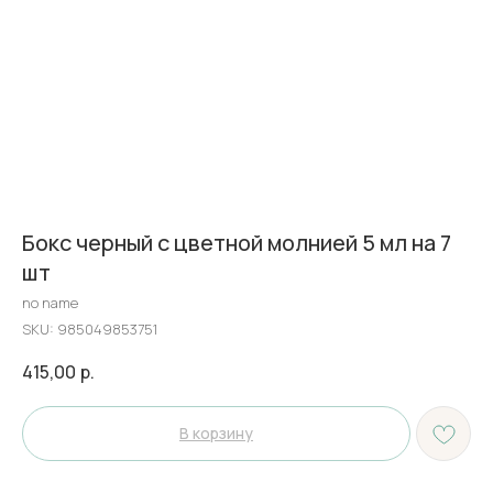
Бокс черный с цветной молнией 5 мл на 7
шт
no name
SKU:
985049853751
415,00
р.
В корзину