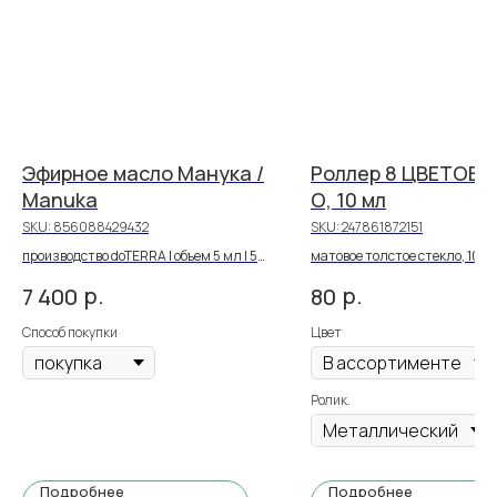
Эфирное масло Манука /
Роллер 8 ЦВЕТОВ, 
Manuka
О, 10 мл
SKU:
856088429432
SKU:
247861872151
производство doTERRA | объем 5 мл | 55
матовое толстое стекло, 10 м
PV
р.
р.
7 400
80
Способ покупки
Цвет
Ролик.
Подробнее
Подробнее