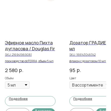
Эфирное масло Пихта
Дозатор ГРАДИЕНТ
дугласова / Douglas Fir
мл
SKU:
216941969081
SKU:
188143048342
производство doTERRA, объем 5 мл
флакон с дозатором 10 мл | ц
стекло градиент | без логоти
р.
р.
2 580
95
Объём
Цвет
Подробнее
Подробнее
В корзину
В корз