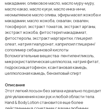
макадамии, оливковое масло, масло муру-муру,
масло какао, масло кукуи, масло инка-инчи,
неомыляемое масло оливы, эфиры масел жожоба и
макадамии, масло жожоба, сквалан, сквален,
токоферол, экстракт томатов, экстракт арганы,
экстракт жожоба, фитостерил макадамиат,
фитостеролы, экстракт маргаритки, глицерил
олеат, натрия гиалуронат, каприлоил глицерин/
сополимер себациновой кислоты
Вспомогательные вещества: пентиленгликоль,
микрокристаллическая целлюлоза, натрия фитат,
гидроксиацетофенон, ксантановая камедь,
целлюлозная камедь, бензиловый спирт
Описание
Этот легкий лосьон без запаха идеально подходит
для увлажнения кожи рук и любой области тела.
Hand & Body Lotion становится еще более
действенным в сочетании с вашим любимым