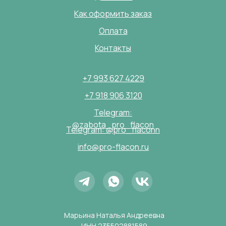
Как оформить заказ
Оплата
Контакты
+7 993 627 4229
+7 918 906 3120
Telegram:
@zabota_pro_flacon
Telegram: @pro_flaconn
info@pro-flacon.ru
Марьина Наталья Андреевна
ИНН 235502881589