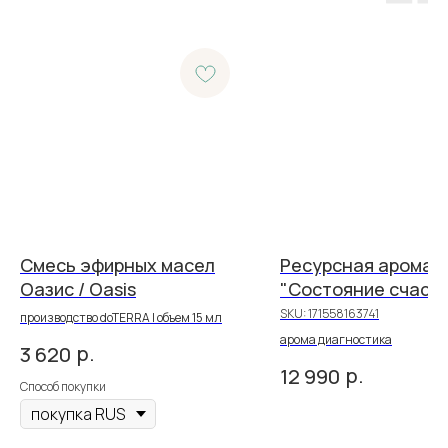
Смесь эфирных масел
Ресурсная арома-
Оазис / Oasis
"Состояние счаст
SKU:
171558163741
производство doTERRA | объем 15 мл
арома диагностика
р.
3 620
р.
12 990
Способ покупки