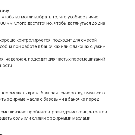
дачу
 чтобы вы могли выбрать то, что удобнее лично
00 мм. Этого достаточно, чтобы дотянуться до дна
, хорошо контролируется, подходит для смесей
добна при работе в баночках или флаконах с узким
тая, надежная, подходит для частых перемешиваний
тности
перемешать крем, бальзам, сыворотку, эмульсию
ть эфирные масла с базовыми в баночке перед
 смешивание пробников, разведение концентратов
ешать соль или сливки с эфирными маслами
on