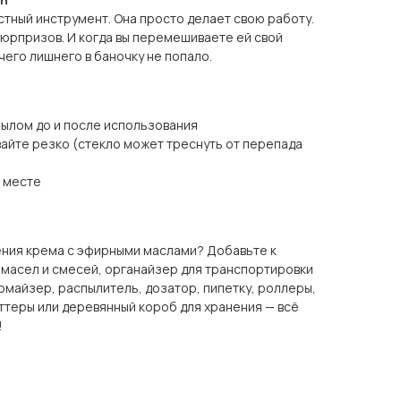
стный инструмент. Она просто делает свою работу.
 сюрпризов. И когда вы перемешиваете ей свой
чего лишнего в баночку не попало.
мылом до и после использования
вайте резко (стекло может треснуть от перепада
м месте
ения крема с эфирными маслами? Добавьте к
 масел и смесей, органайзер для транспортировки
омайзер, распылитель, дозатор, пипетку, роллеры,
ттеры или деревянный короб для хранения — всё
!