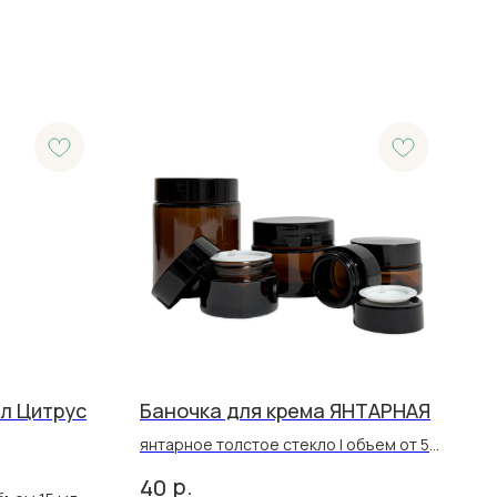
л Цитрус
Баночка для крема ЯНТАРНАЯ
янтарное толстое стекло | объем от 5
до 100 мл
р.
40