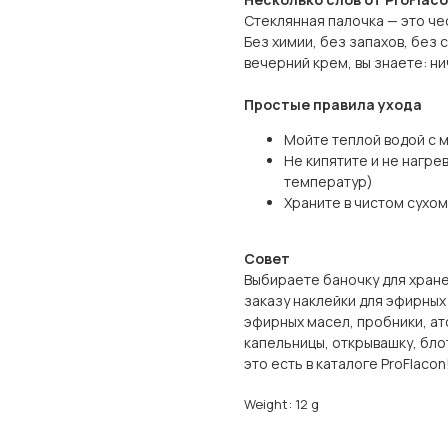
Стеклянная палочка — это че
Без химии, без запахов, без
вечерний крем, вы знаете: ни
Простые правила ухода
Мойте теплой водой с 
Не кипятите и не нагре
температур)
Храните в чистом сухо
Совет
Выбираете баночку для хран
заказу наклейки для эфирных
эфирных масел, пробники, ат
капельницы, открывашку, бло
это есть в каталоге ProFlacon
Weight: 12 g