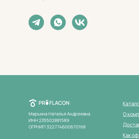
Катал
Марьина Наталья Андреевна
О ком
ИНН 235502881589
Доста
ОГРНИП 322774600670168
Как оф