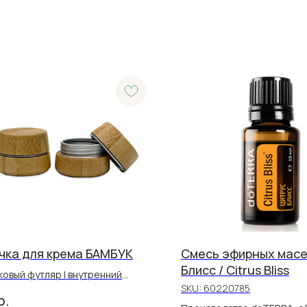
чка для крема БАМБУК
Смесь эфирных масе
Блисс / Citrus Bliss
овый футляр | внутренний
SKU:
60220785
с из алюминия
р.