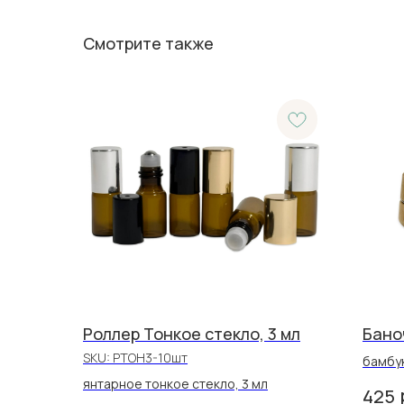
Смотрите также
Роллер Тонкое стекло, 3 мл
Бано
SKU:
РТОН3-10шт
бамбук
корпу
янтарное тонкое стекло, 3 мл
425