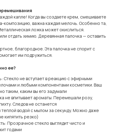
перемешивания
каждой капле! Когда вы создаете крем, смешиваете
а-композицию, важна каждая мелочь. Особенно та,
еталлическая ложка может окислиться.
 или отдать химию. Деревянная палочка — оставить
ртное, благородное. Эта палочка не спорит с
омогает им подружиться.
нно ее?
: Стекло не вступает в реакцию с эфирными
елочами и любыми компонентами косметики. Ваш
о таким, каким вы его задумали
чка не впитывает ароматы. Перемешали розу,
пихту. Следов не останется
 теплой водой с мылом за секунду. Можно даже
не кипятить резко)
ть: Прозрачное стекло выглядит чисто и
жит годами