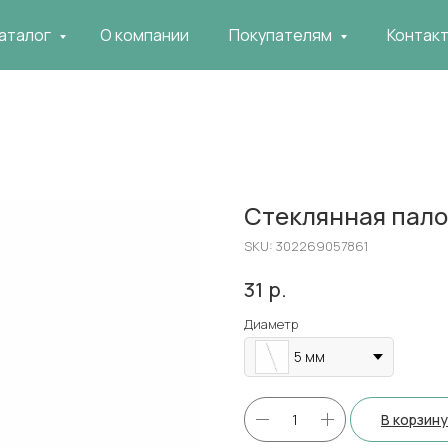
аталог
О компании
Покупателям
Контак
Стеклянная пал
SKU:
302269057861
р.
31
Диаметр
5 мм
В корзину