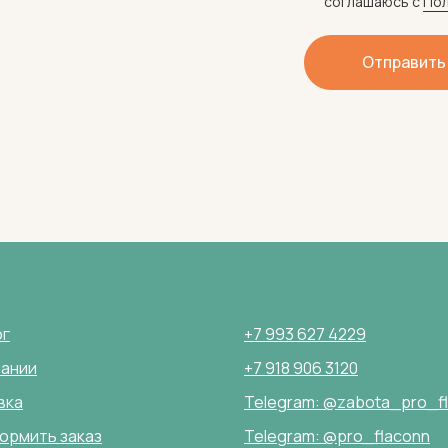
соглашаюсь c
Пол
Отправить
ог
+7 993 627 4229
пании
+7 918 906 3120
вка
Telegram: @zabota_pro_f
ормить заказ
Telegram: @pro_flaconn