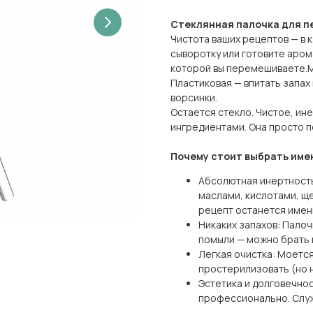
Стеклянная палочка для 
Чистота ваших рецептов — в 
сыворотку или готовите аром
которой вы перемешиваете.М
Пластиковая — впитать запах
ворсинки.
Остается стекло. Чистое, ине
ингредиентами. Она просто п
Почему стоит выбрать име
Абсолютная инертность
маслами, кислотами, щ
рецепт останется именн
Никаких запахов: Пало
помыли — можно брать 
Легкая очистка: Моется
простерилизовать (но 
Эстетика и долговечнос
профессионально. Слу