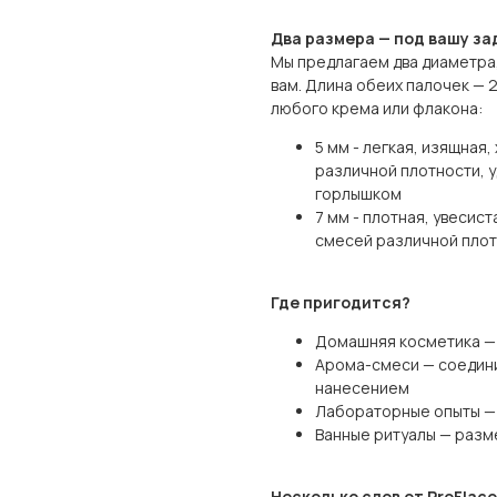
Два размера — под вашу за
Мы предлагаем два диаметра,
вам. Длина обеих палочек — 2
любого крема или флакона:
5 мм - легкая, изящная
различной плотности, у
горлышком
7 мм - плотная, увесис
смесей различной пло
Где пригодится?
Домашняя косметика — 
Арома-смеси — соедини
нанесением
Лабораторные опыты —
Ванные ритуалы — разм
Несколько слов от ProFlac