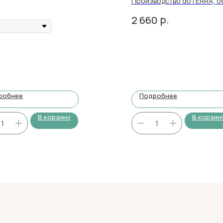
Производство doTERRA, о
р.
2 660
робнее
Подробнее
В корзину
В корзин