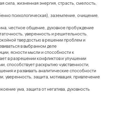
ая сила, жизненная энергия, страсть, смелость,
бенно психологическая), заземление, очищение,
тина, честное общение, духовное пробуждение
аточность, уверенность и решительность.
окойной твердостью в решении проблем и
звиваться в выбранном деле
иции, ясности мысли и способности к
ет в разрешении конфликтов и улучшении
и, способствует раскрытию чувственности,
шения и развивать аналитические способности
ли, уверенность, защита, мотивация, привлечение
окоение ума, защита от негатива, духовность