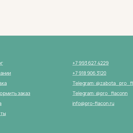
ог
+7 993 627 4229
пании
+7 918 906 3120
вка
Telegram: @zabota_pro_f
ормить заказ
Telegram: @pro_flaconn
а
info@pro-flacon.ru
кты