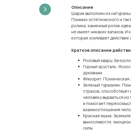
Описание
Шарик выполнен из натуральн
Помимо эстетического и так
ролика, каменный ролик идеа
не имеет никаких запахов. И
которая усиливает действие 
Краткое описание действи
Розовый кварц: Безусл
Горный хрусталь: Яснос
духовным
Флюорит: Психическая 
Зеленый турмалин: Пом
страхов, способствует 
человеку вырваться из 
и помогает переосмысл
взаимоотношения чело
Красная яшма: Заземле
выносливости, эмоцион
силы