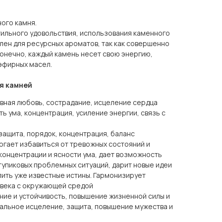
ого камня.
тильного удовольствия, использования каменного
лен для ресурсных ароматов, так как совершенно
 конечно, каждый камень несет свою энергию,
эфирных масел.
я камней
овная любовь, сострадание, исцеление сердца
ть ума, концентрация, усиление энергии, связь с
защита, порядок, концентрация, баланс
огает избавиться от тревожных состояний и
концентрации и ясности ума, дает возможность
тупиковых проблемных ситуаций, дарит новые идеи
ить уже известные истины. Гармонизирует
века с окружающей средой
ние и устойчивость, повышение жизненной силы и
альное исцеление, защита, повышение мужества и