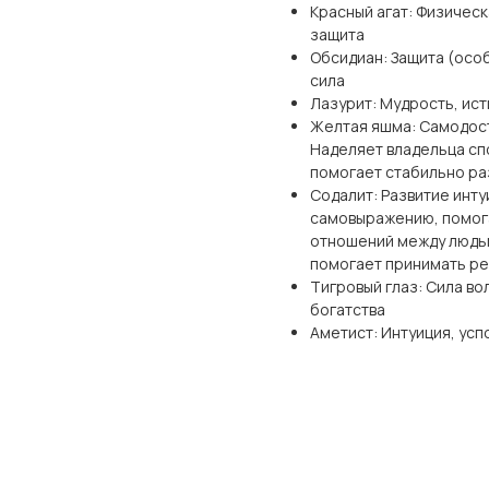
Красный агат: Физическ
защита
Обсидиан: Защита (осо
сила
Лазурит: Мудрость, ис
Желтая яшма: Самодост
Наделяет владельца сп
помогает стабильно ра
Содалит: Развитие инту
самовыражению, помога
отношений между людьм
помогает принимать ре
Тигровый глаз: Сила во
богатства
Аметист: Интуиция, усп