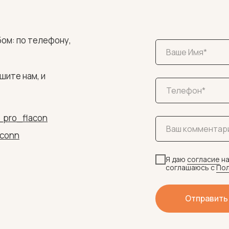
ом: по телефону,
шите нам, и
_pro_flacon
aconn
Я даю
согласие
на
соглашаюсь c
Пол
Отправить