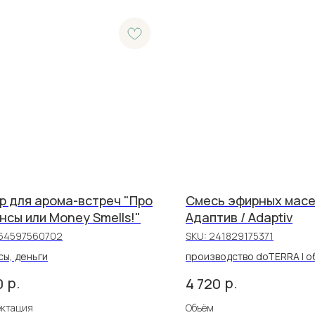
р для арома-встреч "Про
Смесь эфирных мас
нсы или Money Smells!"
Адаптив / Adaptiv
64597560702
SKU:
241829175371
ы, деньги
производство doTERRA | об
р.
р.
0
4 720
ектация
Объём