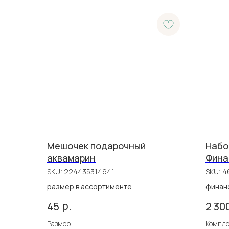
Мешочек подарочный
Набо
аквамарин
Фина
SKU:
224435314941
SKU:
4
размер в ассортименте
финанс
р.
45
2 30
Размер
Компл