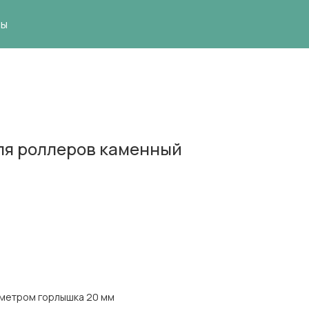
ты
ля роллеров каменный
аметром горлышка 20 мм