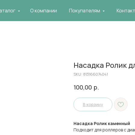
аталог
О компании
Покупателям
Контак
Насадка Ролик д
SKU:
813166074041
р.
100,00
В корзину
Насадка Ролик каменный
Подходит для роллеров с ди