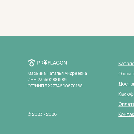
Катал
Марьина Наталья Андреевна
О ком
ИНН 235502881589
Доста
ОГРНИП 322774600670168
Как оф
Оплат
© 2023 - 2026
Конта